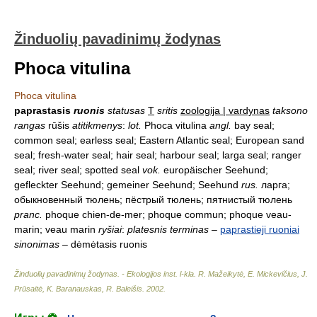
Žinduolių pavadinimų žodynas
Phoca vitulina
Phoca vitulina
paprastasis
ruonis
statusas
T
sritis
zoologija | vardynas
taksono
rangas
rūšis
atitikmenys
:
lot.
Phoca vitulina
angl.
bay seal;
common seal; earless seal; Eastern Atlantic seal; European sand
seal; fresh-water seal; hair seal; harbour seal; larga seal; ranger
seal; river seal; spotted seal
vok.
europäischer Seehund;
gefleckter Seehund; gemeiner Seehund; Seehund
rus.
ларга;
обыкновенный тюлень; пёстрый тюлень; пятнистый тюлень
pranc.
phoque chien-de-mer; phoque commun; phoque veau-
marin; veau marin
ryšiai
:
platesnis terminas
–
paprastieji ruoniai
sinonimas
– dėmėtasis ruonis
Žinduolių pavadinimų žodynas. - Ekologijos inst. l-kla
.
R. Mažeikytė, E. Mickevičius, J.
Prūsaitė, K. Baranauskas, R. Baleišis
.
2002
.