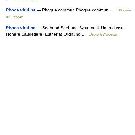
Phoca vitulina
— Phoque commun Phoque commun …
Wikipédia
en Français
Phoca vitulina
— Seehund Seehund Systematik Unterklasse:
Höhere Säugetiere (Eutheria) Ordnung …
Deutsch Wikipedia