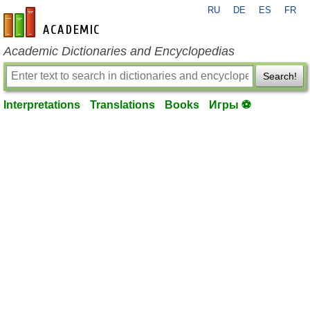
RU
DE
ES
FR
en-academic.com
Academic Dictionaries and Encyclopedias
Search!
Interpretations
Translations
Books
Игры ⚽