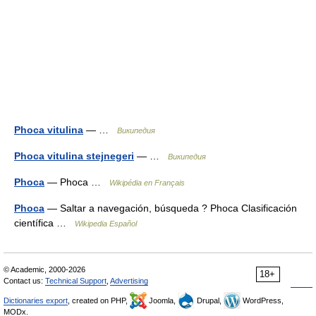
Phoca vitulina
— …
Википедия
Phoca vitulina stejnegeri
— …
Википедия
Phoca
— Phoca …
Wikipédia en Français
Phoca
— Saltar a navegación, búsqueda ? Phoca Clasificación
científica …
Wikipedia Español
© Academic, 2000-2026
18+
Contact us:
Technical Support
,
Advertising
Dictionaries export
, created on PHP,
Joomla,
Drupal,
WordPress,
MODx.