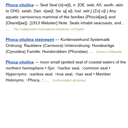
Phoca vitulina
— Seal Seal (s[=e]l), n. [OE. sele, AS. seolh; akin
to OHG. selah, Dan. s[ae]l, Sw. sj[ a]l, Icel. selr.] (Zo[ o]l.) Any
aquatic carnivorous mammal of the families {Phocid[ae]} and
{Otariid[ae]}. [1913 Webster] Note: Seals inhabit seacoasts, and…
…
The Collaborative International Dictionary of English
Phoca vitulina stejnegeri
— Kurilenseehund Systematik
Ordnung: Raubtiere (Carnivora) Unterordnung: Hundeartige
(Cynoidea) Familie: Hundsrobben (Phocidae) …
Deutsch Wikipedia
Phoca vitulina
— noun small spotted seal of coastal waters of the
northern hemisphere • Syn: ↑harbor seal, ↑common seal •
Hypernyms: ↑earless seal, ↑true seal, ↑hair seal • Member
Holonyms: ↑Phoca, ↑ …
Useful english dictionary