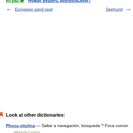
Игры ⚽
Нужно решить контрольную?
European sand seal
Seehund
Look at other dictionaries:
Phoca vitulina
— Saltar a navegación, búsqueda ? Foca común
…
Wikipedia Español